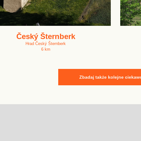
Český Šternberk
Hrad Český Šternberk
6 km
Zbadaj także kolejne ciekaw