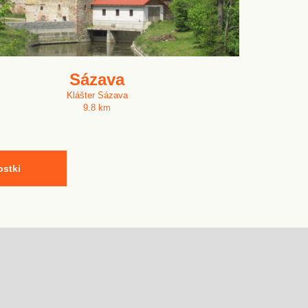
Sázava
Klášter Sázava
9.8 km
ostki