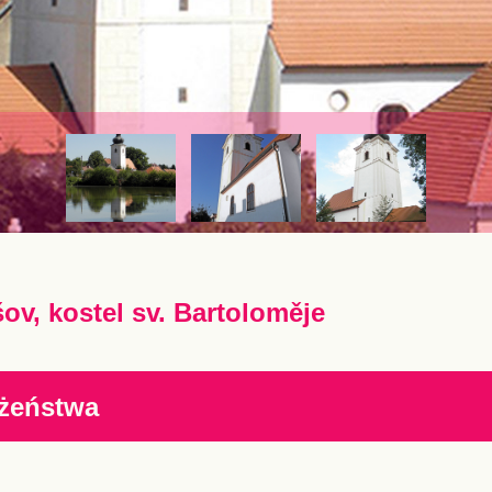
šov, kostel sv. Bartoloměje
żeństwa