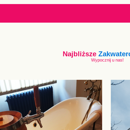
Najbliższe
Zakwater
Wypocznij u nas!