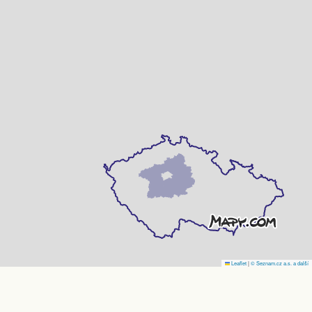
Leaflet
|
© Seznam.cz a.s. a další