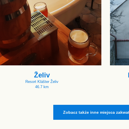
Želiv
Resort Klášter Želiv
46.7 km
Zobacz także inne miejsca zakwa