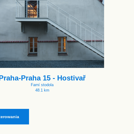
Praha-Praha 15 - Hostivař
Farní stodola
48.1 km
terowania