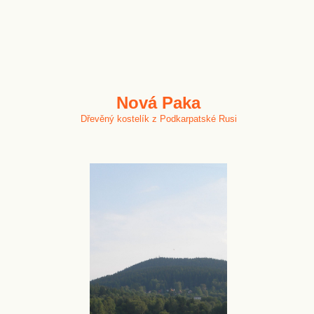
Nová Paka
Dřevěný kostelík z Podkarpatské Rusi