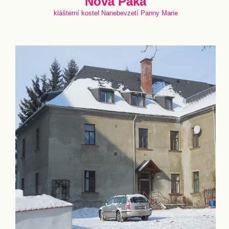
Nová Paka
klášterní kostel Nanebevzetí Panny Marie