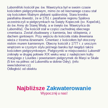
Luboměřski kościół pw. św. Wawrzyńca był w swoim czasie
kościołem pielgrzymkowym, mimo że od nieznanego czasu stał
się kościołem filialnym plebanii spálovskiej. Stara kronika
parafialna dowodzi, że w 1751 r. parafianie regionu Spálova
uczestniczyli w pielgrzymkach na Święty Kopeczek (sv. Kopeček),
do św. Anny do Starej Wody, a w święto św. Wawrzyńca do
Luboměřa1. Ów kościół stał w części zachodniej obecnego
cmentarza. Został zbudowany z kamienia, bez sklepienia, z
dachem gontowym. Przy wejściu do kościoła stała drewniana
wieża z trzema dzwonami. Cmentarz z kościołem był otoczony
niskim murem kamiennym. Obecny kościół z 1777 r. z uroczym
wnętrzem w czystym stylu późnego baroku był niegdyś także
kościołem pielgrzymkowym. Pielgrzymki w miejscowości Luboměř
zniknęły w drugiej połowie XIX wieku wraz z nadejściem kultu
maryjnego z Lourdes i powstaniem pielgrzymek do Maryi w Skale
(5 km na północ od Luboměřa w dolinie Odry). (info:
www.lubomer.cz)
Odległość od obiektu
Najbliższe
Zakwaterowanie
Wypocznij u nas!