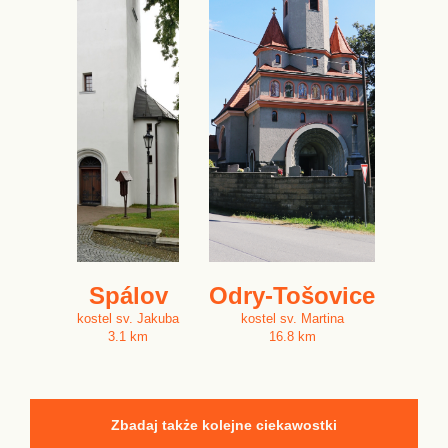
Spálov
Odry-Tošovice
kostel sv. Jakuba
kostel sv. Martina
3.1 km
16.8 km
Zbadaj także kolejne ciekawostki