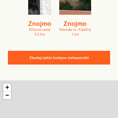
Znojmo
Znojmo
Křížová cesta
Rotunda sv. Kateřiny
0.6 km
1 km
Zbadaj także kolejne ciekawostki
+
−