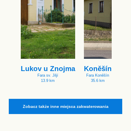
Lukov u Znojma
Koněšín
Fara sv. Jiljí
Fara Koněšín
13.9 km
35.6 km
Zobacz także inne miejsca zakwaterowania