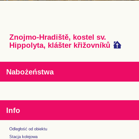
Znojmo-Hradiště, kostel sv.
Hippolyta, klášter křižovníků
Nabożeństwa
Info
Odległość od obiektu
Stacja kolejowa