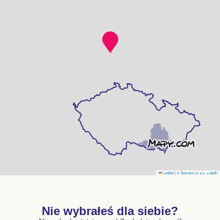
Leaflet
|
© Seznam.cz a.s. a další
Nie wybrałeś dla siebie?