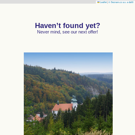
Leaflet
|
© Seznam.cz a.s. a další
Haven’t found yet?
Never mind, see our next offer!