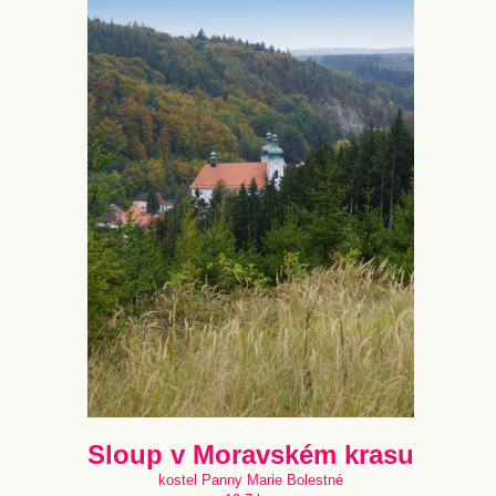
Sloup v Moravském krasu
kostel Panny Marie Bolestné