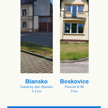
Blansko
Boskovice
Katolický dům Blansko
Penzion B 99
5.3 km
9 km