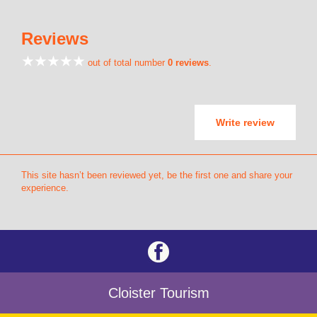
Reviews
out of total number
0 reviews
.
Write review
This site hasn’t been reviewed yet, be the first one and share your
experience.
Cloister Tourism