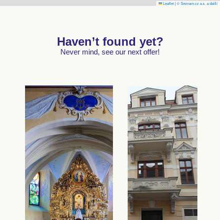
Leaflet
|
© Seznam.cz a.s. a další
Haven’t found yet?
Never mind, see our next offer!