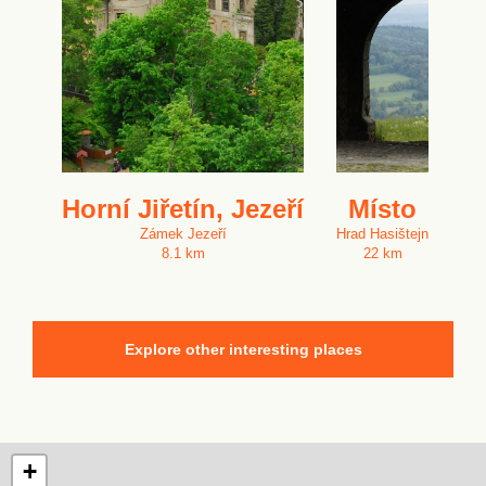
Horní Jiřetín, Jezeří
Místo
Zámek Jezeří
Hrad Hasištejn
8.1 km
22 km
Explore other interesting places
+