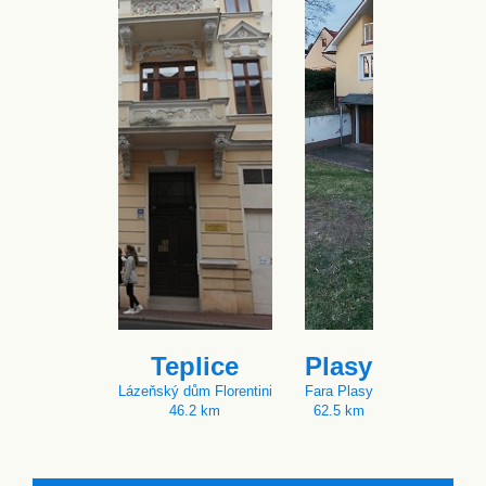
Teplice
Plasy
Lázeňský dům Florentini
Fara Plasy
46.2 km
62.5 km