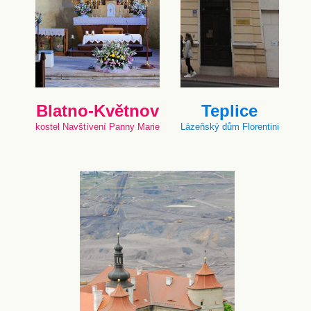
Blatno-Květnov
Teplice
kostel Navštívení Panny Marie
Lázeňský dům Florentini