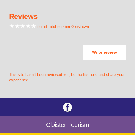
Reviews
out of total number
0 reviews
.
Write review
This site hasn’t been reviewed yet, be the first one and share your
experience.
Cloister Tourism