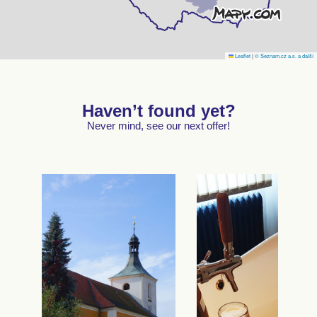
Leaflet
|
© Seznam.cz a.s. a další
Haven’t found yet?
Never mind, see our next offer!