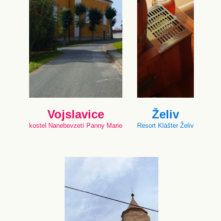
Vojslavice
Želiv
kostel Nanebevzetí Panny Marie
Resort Klášter Želiv