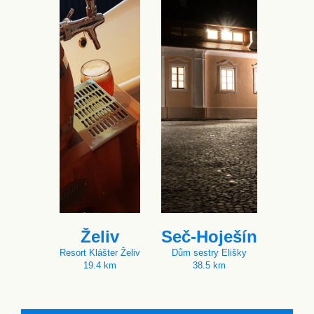
Želiv
Seč-Hoješín
Resort Klášter Želiv
Dům sestry Elišky
19.4 km
38.5 km