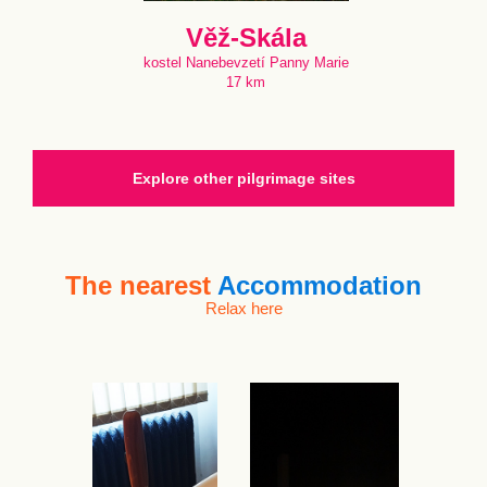
Věž-Skála
kostel Nanebevzetí Panny Marie
17 km
Explore other pilgrimage sites
The nearest
Accommodation
Relax here