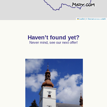
Leaflet
|
© Seznam.cz a.s. a další
Haven’t found yet?
Never mind, see our next offer!