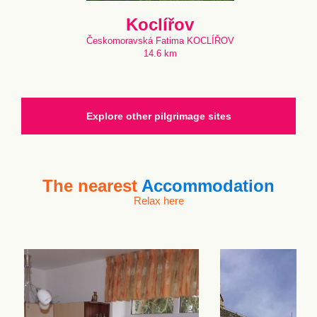
Koclířov
Českomoravská Fatima KOCLÍŘOV
14.6 km
Explore other pilgrimage sites
The nearest
Accommodation
Relax here