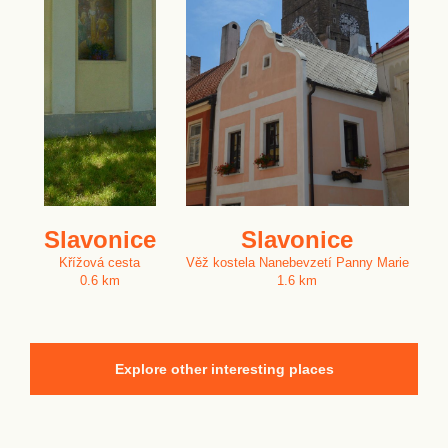
Slavonice
Slavonice
Křížová cesta
Věž kostela Nanebevzetí Panny Marie
0.6 km
1.6 km
Explore other interesting places