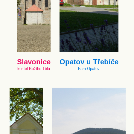
Slavonice
Opatov u Třebíče
kostel Božího Těla
Fara Opatov