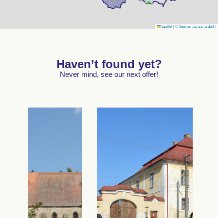
Leaflet
|
© Seznam.cz a.s. a další
Haven’t found yet?
Never mind, see our next offer!