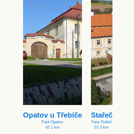
Opatov u Třebíče
Stařeč
Fara Opatov
Fara Stařeč
42.1 km
57.3 km