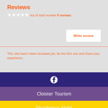
Reviews
out of total number
0 reviews
.
Write review
This site hasn’t been reviewed yet, be the first one and share your
experience.
Cloister Tourism
Nicodemus Night