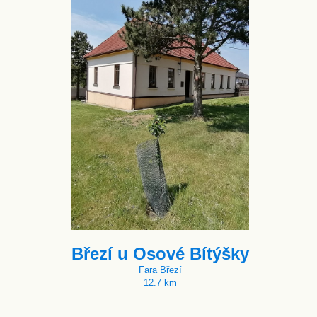
Březí u Osové Bítýšky
Fara Březí
12.7 km