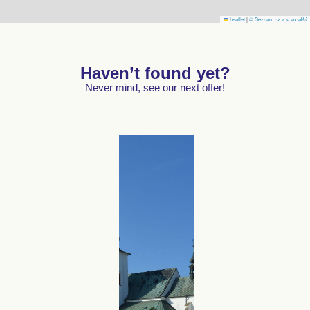
Leaflet
|
© Seznam.cz a.s. a další
Haven’t found yet?
Never mind, see our next offer!