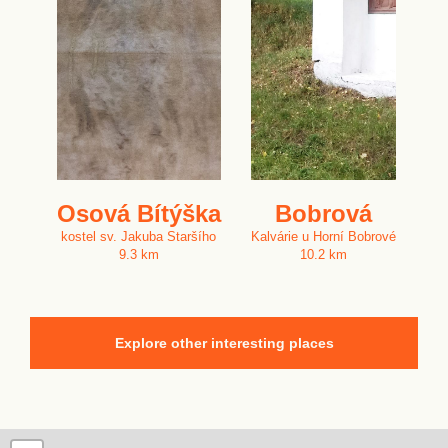
Osová Bítýška
Bobrová
kostel sv. Jakuba Staršího
Kalvárie u Horní Bobrové
9.3 km
10.2 km
Explore other interesting places