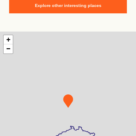
Explore other interesting places
+
−