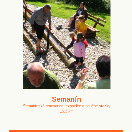
Semanín
Semanínská renesance: expozice a naučné stezky
15.3 km