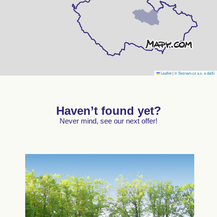
Leaflet
|
© Seznam.cz a.s. a další
Haven’t found yet?
Never mind, see our next offer!