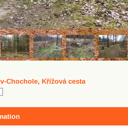
v-Chochole, Křížová cesta
mation