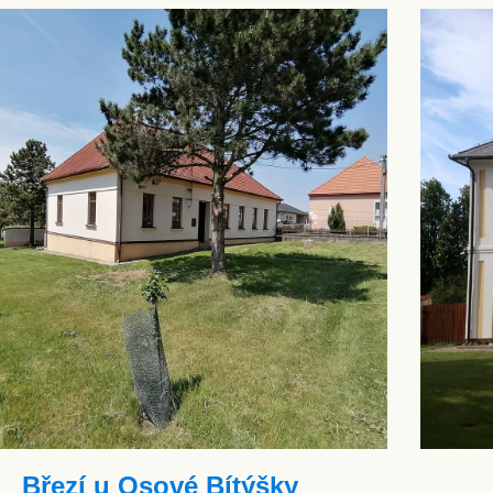
Březí u Osové Bítýšky