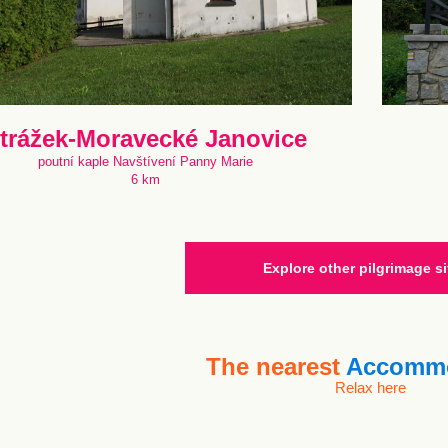
trážek-Moravecké Janovice
poutní kaple Navštívení Panny Marie
6 km
Explore other pilgrimage si
The nearest
Accommo
Relax here