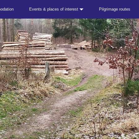
odation
Events & places of interest
Pilgrimage routes