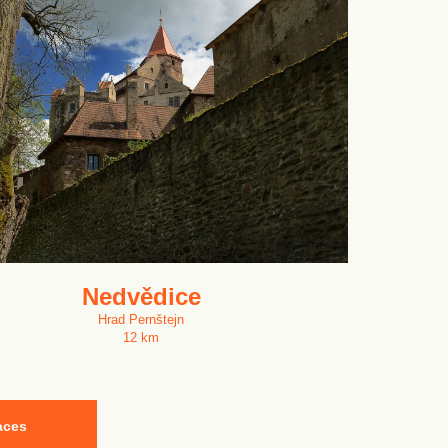
Nedvědice
Hrad Pernštejn
12 km
aces