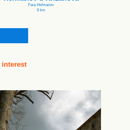
Fara Heřmanov
9 km
 interest