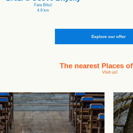
Fara Březí
4.9 km
Explore our offer
The nearest
Places of
Visit us!