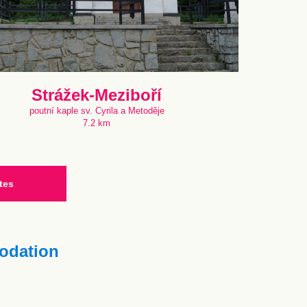
Strážek-Meziboří
poutní kaple sv. Cyrila a Metoděje
7.2 km
tes
dation