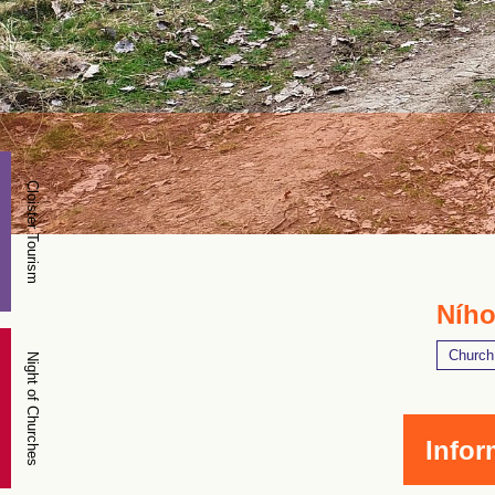
Cloister Tourism
Ního
Church
Night of Churches
Infor