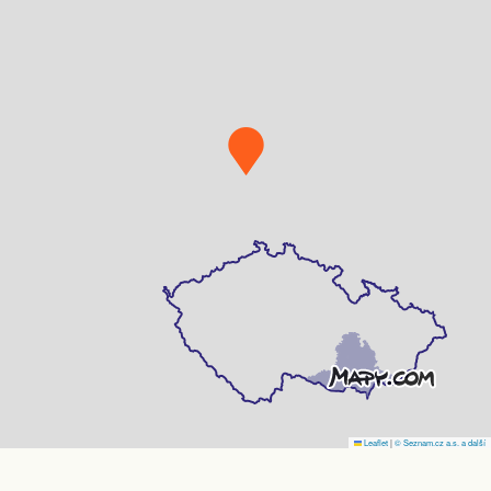
Leaflet
|
© Seznam.cz a.s. a další