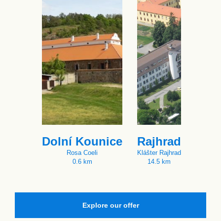
Dolní Kounice
Rajhrad
Rosa Coeli
Klášter Rajhrad
0.6 km
14.5 km
Explore our offer