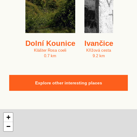
Dolní Kounice
Ivančice
Klášter Rosa coeli
Křížová cesta
0.7 km
9.2 km
Explore other interesting places
+
−