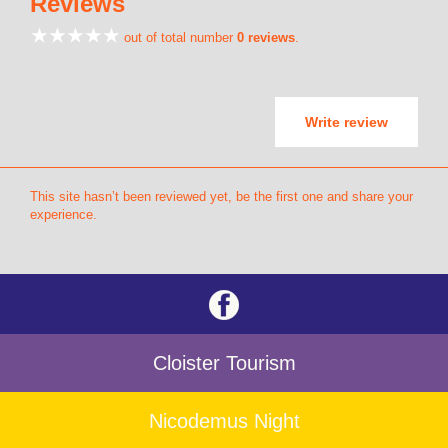
Reviews
out of total number
0 reviews
.
Write review
This site hasn’t been reviewed yet, be the first one and share your
experience.
Cloister Tourism
Nicodemus Night