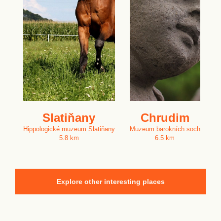
Slatiňany
Chrudim
Hippologické muzeum Slatiňany
Muzeum barokních soch
5.8 km
6.5 km
Explore other interesting places