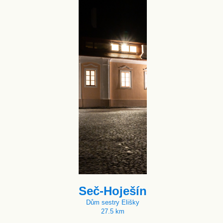
Seč-Hoješín
Dům sestry Elišky
27.5 km