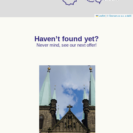
Leaflet
|
© Seznam.cz a.s. a další
Haven’t found yet?
Never mind, see our next offer!