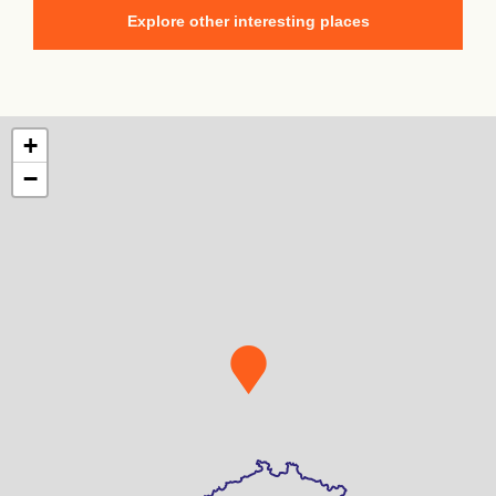
Explore other interesting places
+
−