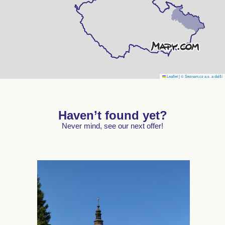
Leaflet
|
© Seznam.cz a.s. a další
Haven’t found yet?
Never mind, see our next offer!