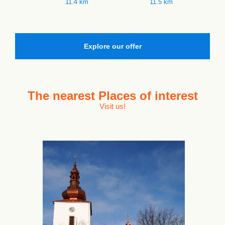
11.4 km
11.5 km
Explore our offer
The nearest
Places of interest
Visit us!