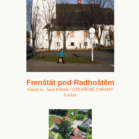
Frenštát pod Radhoštěm
kostel sv. Jana Křtitele / OTEVŘENÉ CHRÁMY
0.4 km