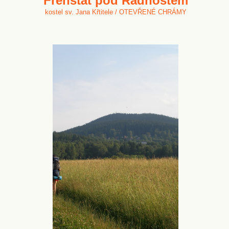
Frenštát pod Radhoštěm
kostel sv. Jana Křtitele / OTEVŘENÉ CHRÁMY