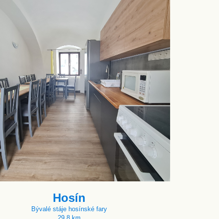
Hosín
Bývalé stáje hosínské fary
29.8 km