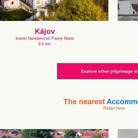
Kájov
kostel Nanebevzetí Panny Marie
6.6 km
Explore other pilgrimage si
The nearest
Accommo
Relax here