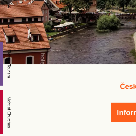
Cloister Tourism
Česk
Night of Churches
Infor