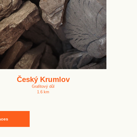
Český Krumlov
Grafitový důl
1.6 km
aces