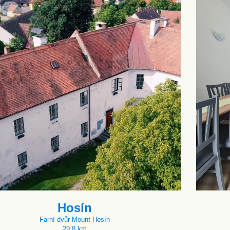
Hosín
Farní dvůr Mount Hosín
29.8 km