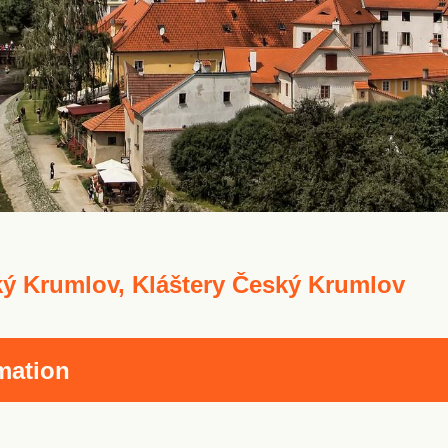
ý Krumlov, Kláštery Český Krumlov
mation