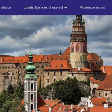
odation
Events & places of interest
Pilgrimage routes