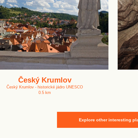
Český Krumlov
Český Krumlov - historické jádro UNESCO
0.5 km
Explore other interesting pl