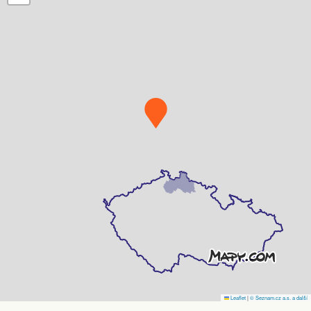
Leaflet
|
© Seznam.cz a.s. a další