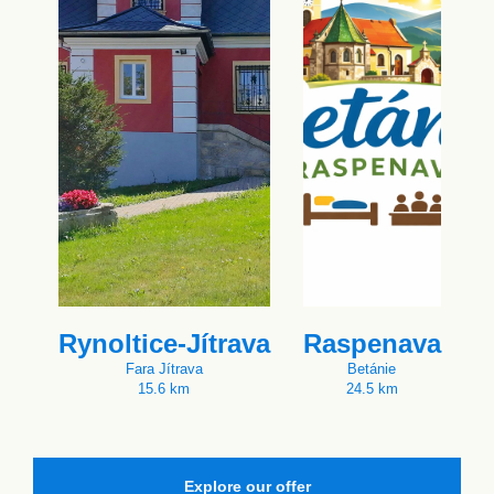
Rynoltice-Jítrava
Raspenava
Fara Jítrava
Betánie
15.6 km
24.5 km
Explore our offer