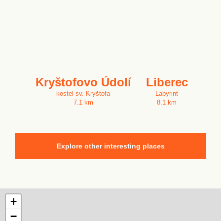
Kryštofovo Údolí
Liberec
kostel sv. Kryštofa
Labyrint
7.1 km
8.1 km
Explore other interesting places
+
−