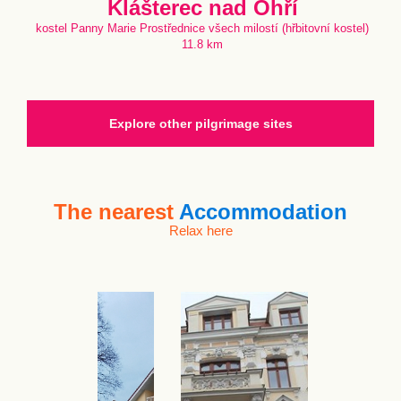
Klášterec nad Ohří
kostel Panny Marie Prostřednice všech milostí (hřbitovní kostel)
11.8 km
Explore other pilgrimage sites
The nearest
Accommodation
Relax here