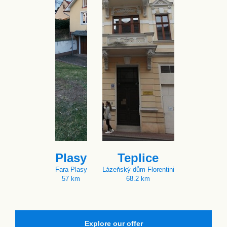
Plasy
Teplice
Fara Plasy
Lázeňský dům Florentini
57 km
68.2 km
Explore our offer