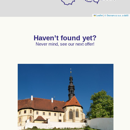
Leaflet
|
© Seznam.cz a.s. a další
Haven’t found yet?
Never mind, see our next offer!