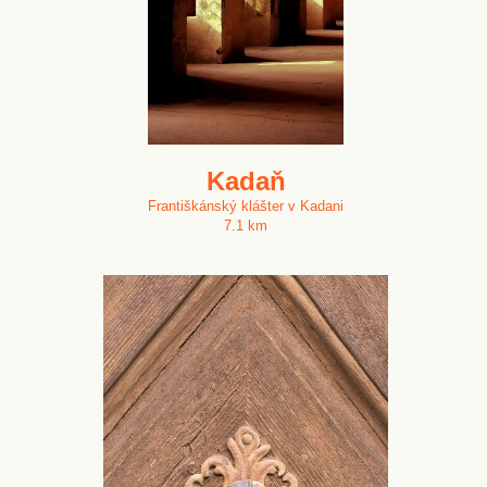
Kadaň
Františkánský klášter v Kadani
7.1 km