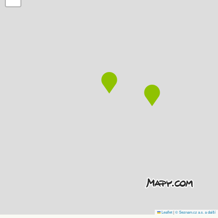
Leaflet
|
© Seznam.cz a.s. a další