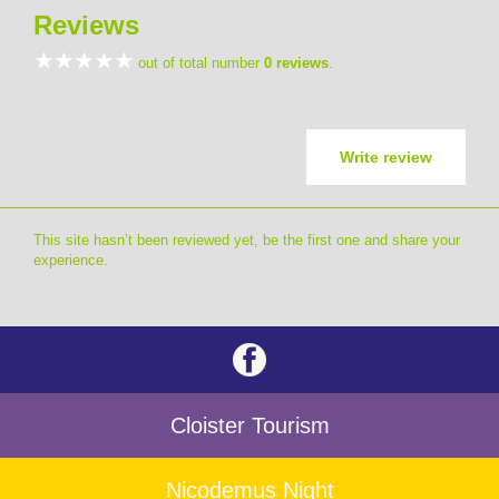
Reviews
out of total number
0 reviews
.
Write review
This site hasn’t been reviewed yet, be the first one and share your
experience.
Cloister Tourism
Nicodemus Night