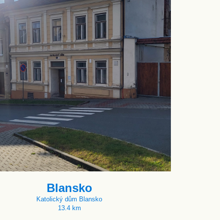
Blansko
Katolický dům Blansko
13.4 km