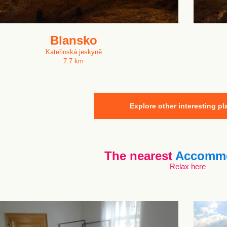
Blansko
Kateřinská jeskyně
7.7 km
Explore other interesting pl
The nearest
Accommo
Relax here