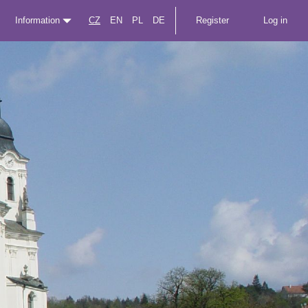
Information
CZ
EN
PL
DE
Register
Log in