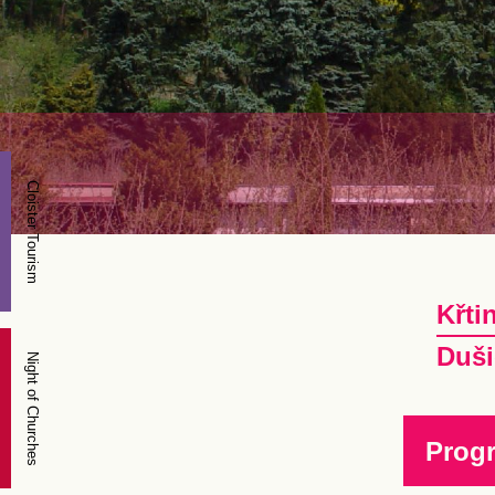
Cloister Tourism
Křti
Duši
Night of Churches
Prog