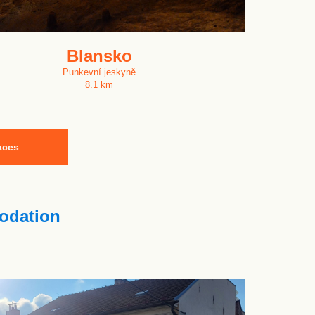
Blansko
Punkevní jeskyně
8.1 km
aces
dation