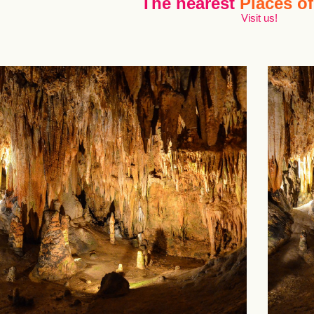
The nearest
Places of
Visit us!