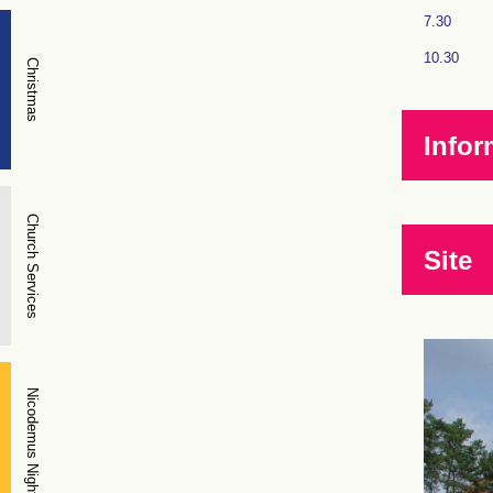
7.30
10.30
Christmas
Infor
Church Services
Site
Nicodemus Night