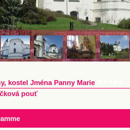
ny, kostel Jména Panny Marie
čková pouť
ramme