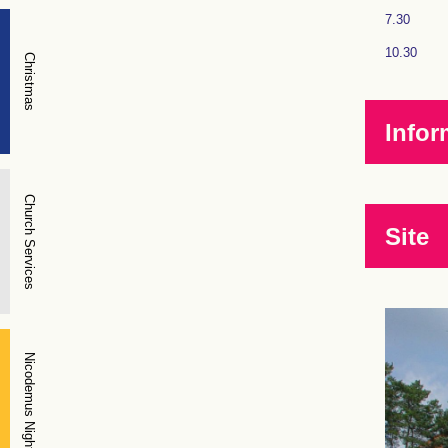
7.30
10.30
Christmas
Infor
Church Services
Site
Nicodemus Night