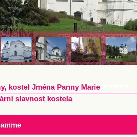
ny, kostel Jména Panny Marie
lární slavnost kostela
ramme