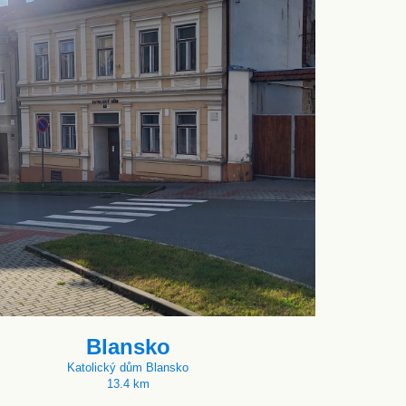
Blansko
Katolický dům Blansko
13.4 km