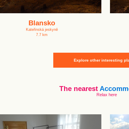
Blansko
Kateřinská jeskyně
7.7 km
Explore other interesting pl
The nearest
Accommo
Relax here