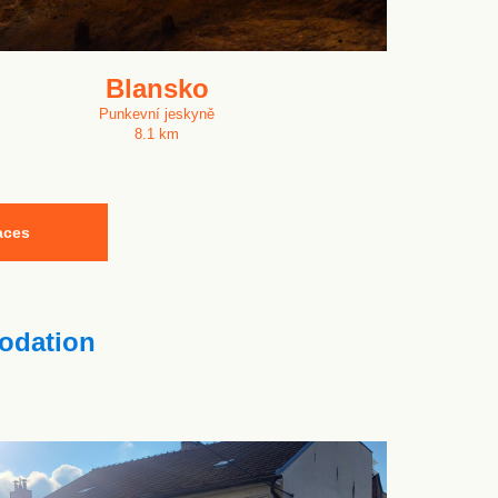
Blansko
Punkevní jeskyně
8.1 km
aces
dation