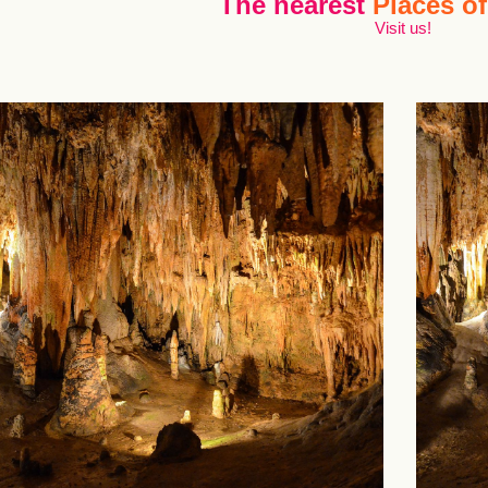
The nearest
Places of
Visit us!