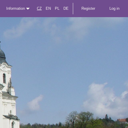
Information
CZ
EN
PL
DE
Register
Log in