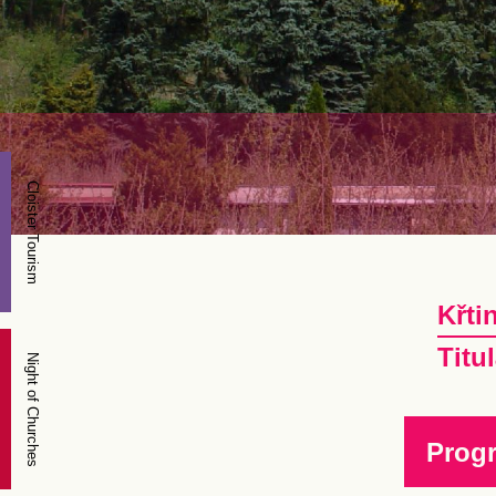
Cloister Tourism
Křti
Titu
Night of Churches
Prog