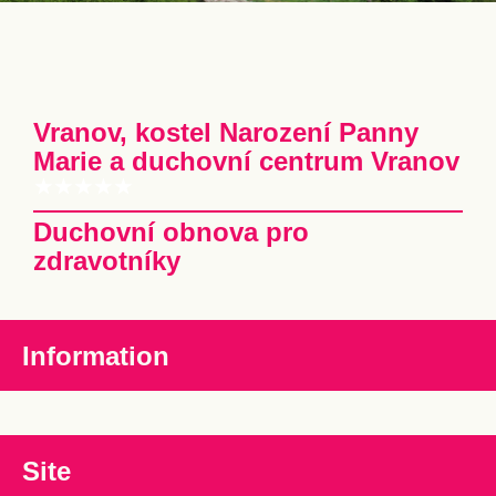
Vranov, kostel Narození Panny
Marie a duchovní centrum Vranov
Duchovní obnova pro
zdravotníky
Information
Site