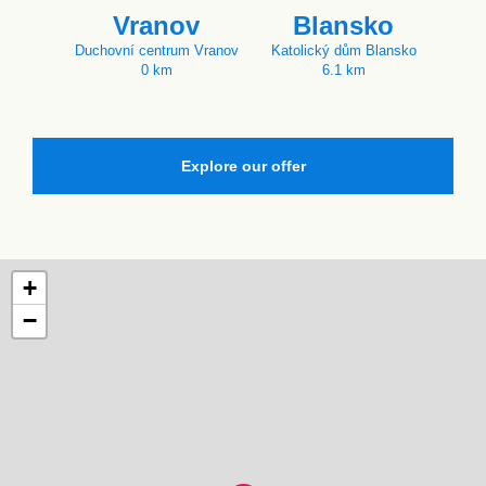
Vranov
Blansko
Duchovní centrum Vranov
Katolický dům Blansko
0 km
6.1 km
Explore our offer
+
−