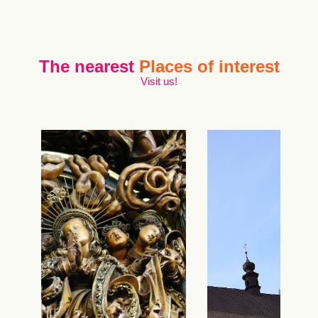
The nearest
Places of interest
Visit us!