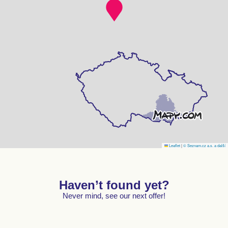
Leaflet
|
© Seznam.cz a.s. a další
Haven’t found yet?
Never mind, see our next offer!