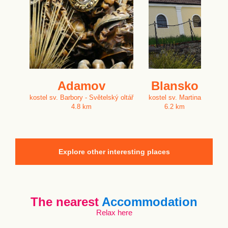
Adamov
Blansko
kostel sv. Barbory - Světelský oltář
kostel sv. Martina
4.8 km
6.2 km
Explore other interesting places
The nearest
Accommodation
Relax here