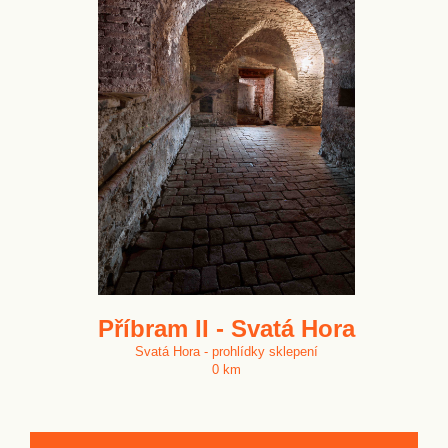
Příbram II - Svatá Hora
Svatá Hora - prohlídky sklepení
0 km