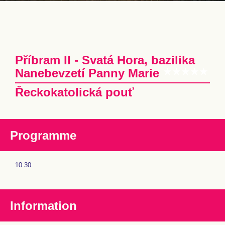
Příbram II - Svatá Hora, bazilika
Nanebevzetí Panny Marie
Řeckokatolická pouť
Programme
10:30
Information