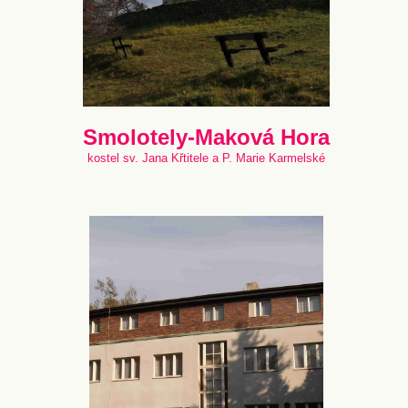
Smolotely-Maková Hora
kostel sv. Jana Křtitele a P. Marie Karmelské