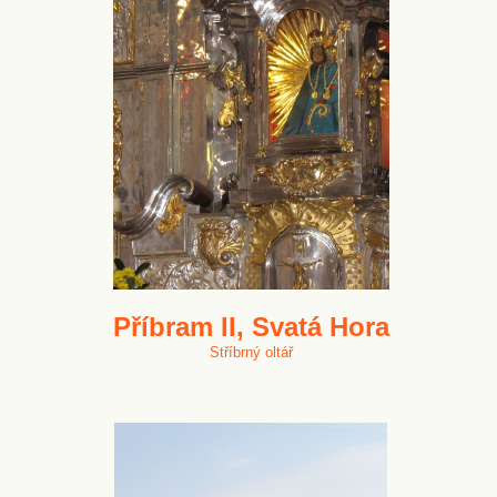
Příbram II, Svatá Hora
Stříbrný oltář