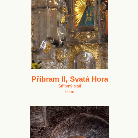
Příbram II, Svatá Hora
Stříbrný oltář
0 km