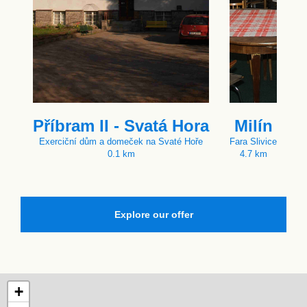
Příbram II - Svatá Hora
Milín
Exerciční dům a domeček na Svaté Hoře
Fara Slivice
0.1 km
4.7 km
Explore our offer
+