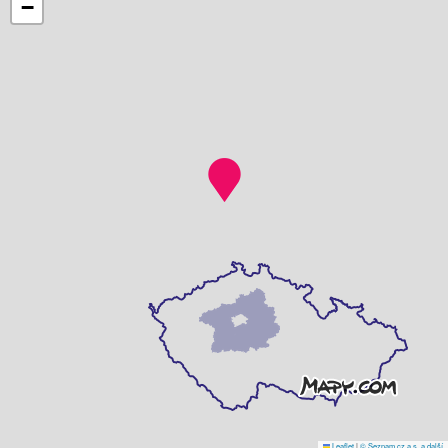
−
Leaflet
|
© Seznam.cz a.s. a další