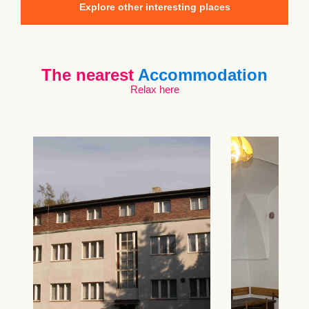
Explore other interesting places
The nearest
Accommodation
Relax here