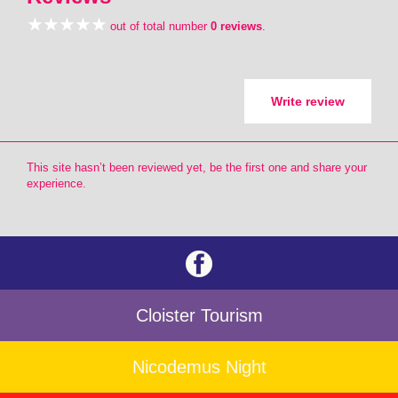
out of total number
0 reviews
.
Write review
This site hasn’t been reviewed yet, be the first one and share your
experience.
Cloister Tourism
Nicodemus Night