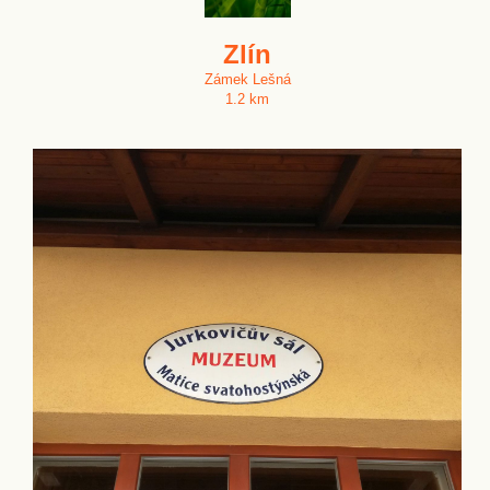
Zlín
Zámek Lešná
1.2 km