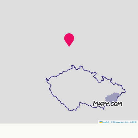
Leaflet
|
© Seznam.cz a.s. a další