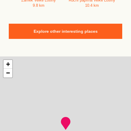
Zámek Velké Losiny
Ruční papírna Velké Losiny
9.8 km
10.4 km
Explore other interesting places
+
−