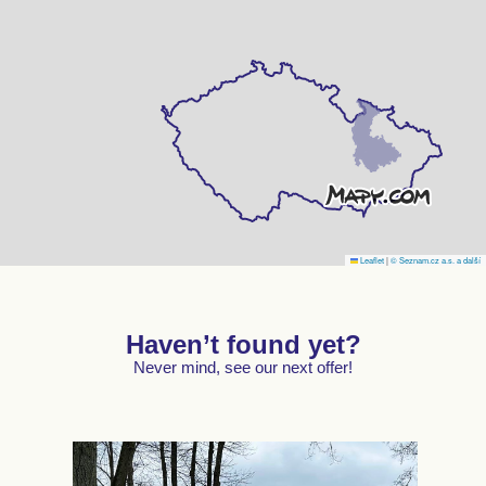
Leaflet
|
© Seznam.cz a.s. a další
Haven’t found yet?
Never mind, see our next offer!