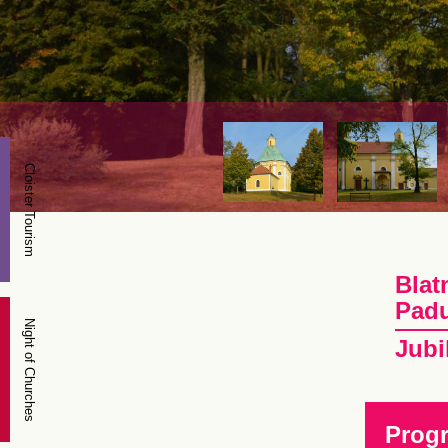
Cloister Tourism
Blat
Pad
Night of Churches
Jubi
Prog