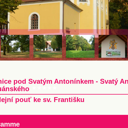
nice pod Svatým Antonínkem - Svatý An
uánského
lejní pouť ke sv. Františku
ramme