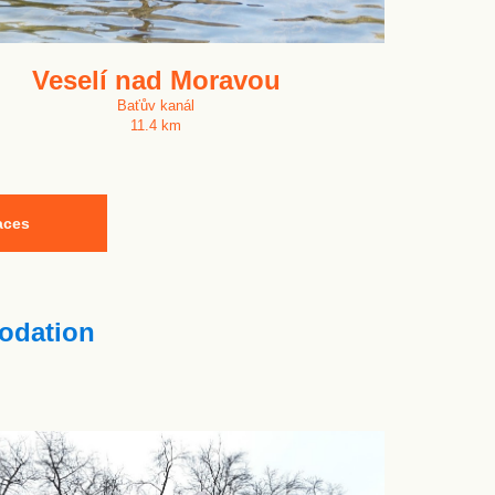
Veselí nad Moravou
Baťův kanál
11.4 km
aces
dation