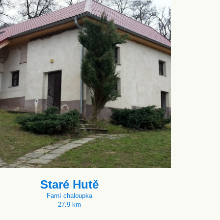
Staré Hutě
Farní chaloupka
27.9 km