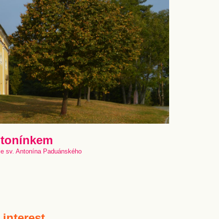
ntonínkem
le sv. Antonína Paduánského
 interest