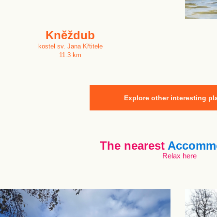
Kněždub
kostel sv. Jana Křtitele
11.3 km
Explore other interesting pl
The nearest
Accommo
Relax here