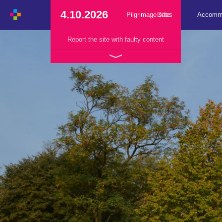
4.10.2026
Pilgrimage sites
Date
Accomm
Report the site with faulty content