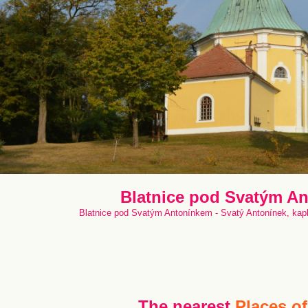
Blatnice pod Svatým A
Blatnice pod Svatým Antonínkem - Svatý Antonínek, kap
The nearest
Places of