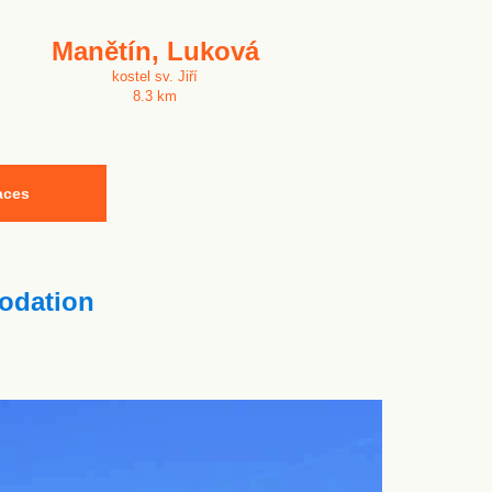
Manětín, Luková
kostel sv. Jiří
8.3 km
aces
dation