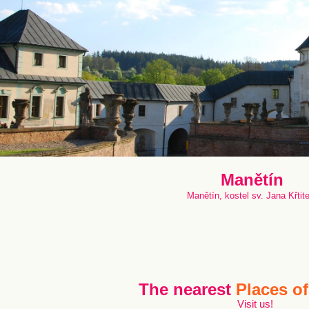
Manětín
Manětín, kostel sv. Jana Křtite
The nearest
Places of
Visit us!