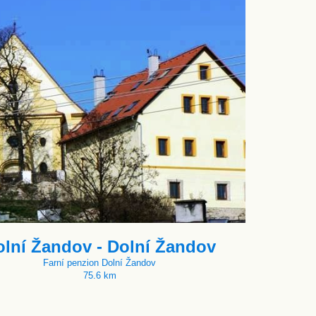
olní Žandov - Dolní Žandov
Farní penzion Dolní Žandov
75.6 km