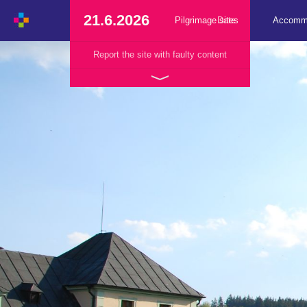
21.6.2026
Pilgrimage sites
Date
Accomm
Report the site with faulty content