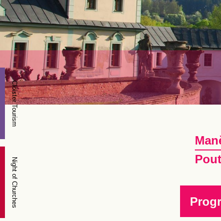
Cloister Tourism
Maně
Pou
Night of Churches
Prog