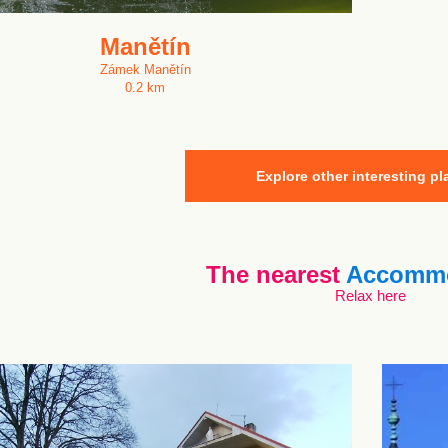
Manětín
Zámek Manětín
0.2 km
Explore other interesting pl
The nearest
Accommo
Relax here