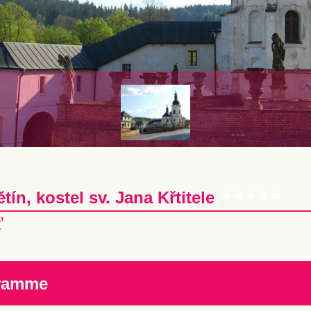
tín, kostel sv. Jana Křtitele
ť
ramme