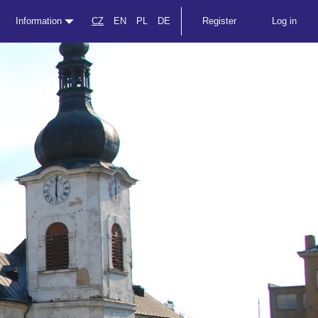
Information
CZ
EN
PL
DE
Register
Log in