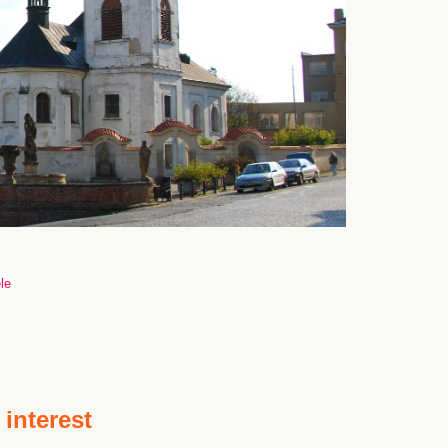
le
 interest