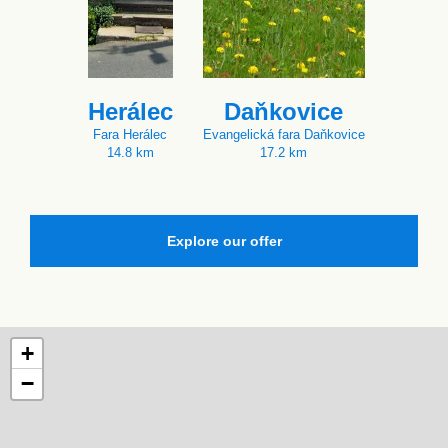
Herálec
Daňkovice
Fara Herálec
Evangelická fara Daňkovice
14.8 km
17.2 km
Explore our offer
+
−