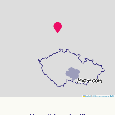
Leaflet
|
© Seznam.cz a.s. a další