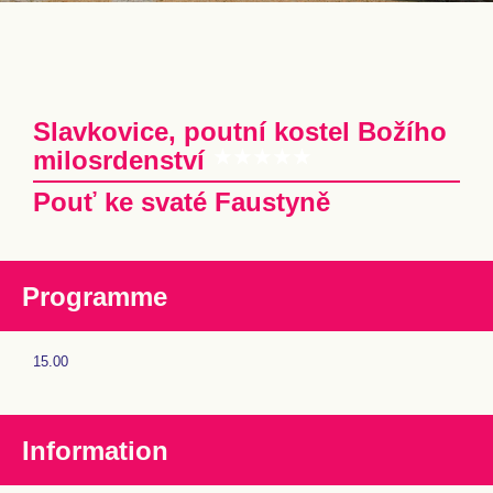
Slavkovice, poutní kostel Božího
milosrdenství
Pouť ke svaté Faustyně
Programme
15.00
Information