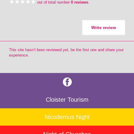
out of total number
0 reviews
.
Write review
This site hasn’t been reviewed yet, be the first one and share your
experience.
Cloister Tourism
Nicodemus Night