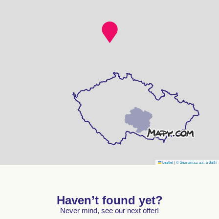
Leaflet
|
© Seznam.cz a.s. a další
Haven’t found yet?
Never mind, see our next offer!