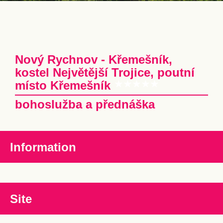
Nový Rychnov - Křemešník,
kostel Největější Trojice, poutní
místo Křemešník
bohoslužba a přednáška
Information
Site