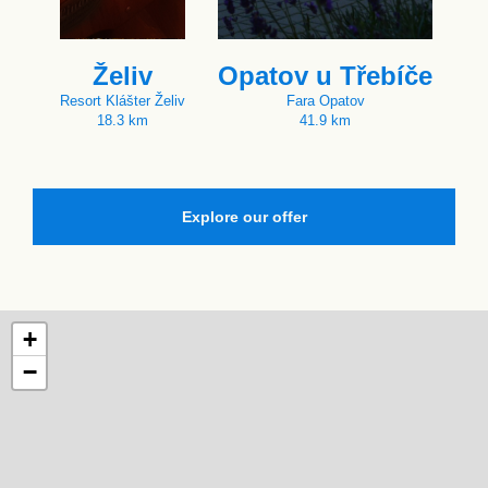
Želiv
Opatov u Třebíče
Resort Klášter Želiv
Fara Opatov
18.3 km
41.9 km
Explore our offer
+
−