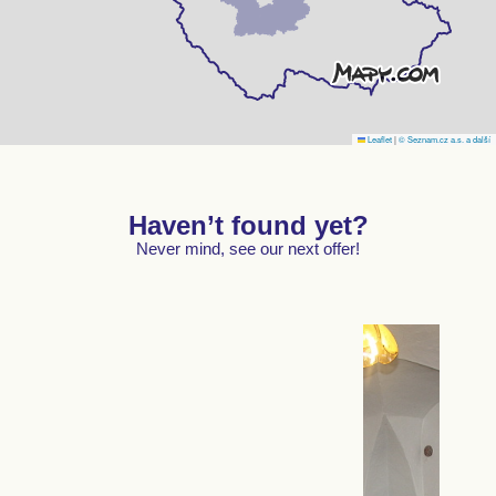
Leaflet
|
© Seznam.cz a.s. a další
Haven’t found yet?
Never mind, see our next offer!