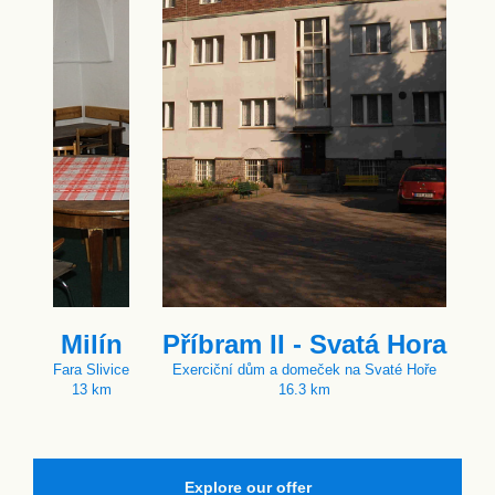
Milín
Příbram II - Svatá Hora
Fara Slivice
Exerciční dům a domeček na Svaté Hoře
13 km
16.3 km
Explore our offer