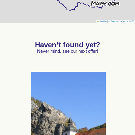
Leaflet
|
© Seznam.cz a.s. a další
Haven’t found yet?
Never mind, see our next offer!