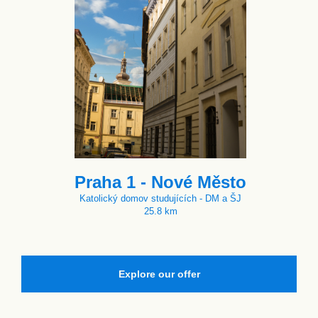
Praha 1 - Nové Město
Katolický domov studujících - DM a ŠJ
25.8 km
Explore our offer