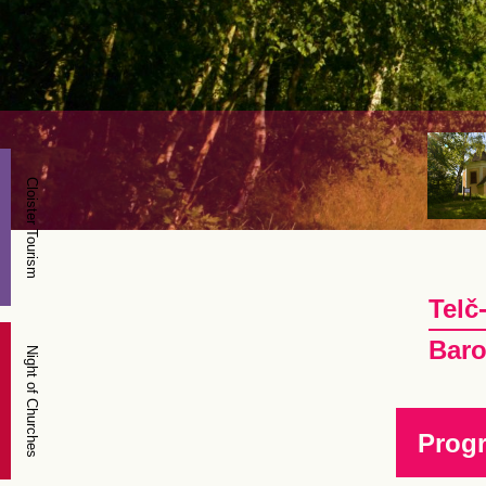
Cloister Tourism
Telč
Baro
Night of Churches
Prog