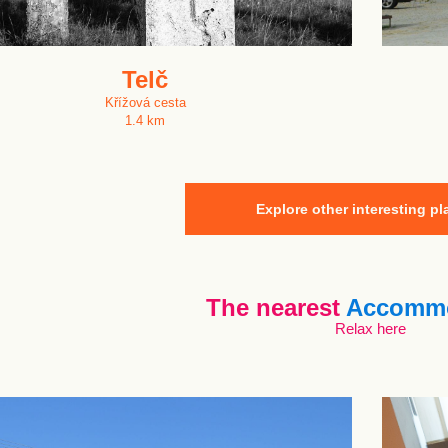
Telč
Křížová cesta
1.4 km
Explore other interesting pl
The nearest
Accommo
Relax here