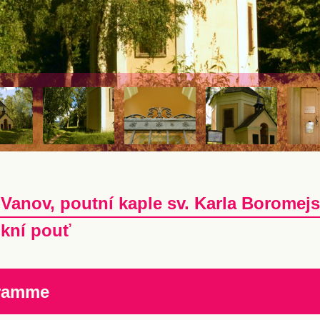
-Vanov, poutní kaple sv. Karla Borome
kní pouť
ramme