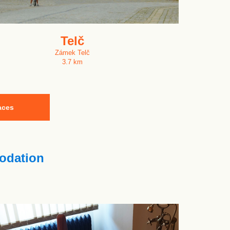
Telč
Zámek Telč
3.7 km
aces
dation