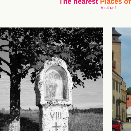
The nearest
Places of
Visit us!