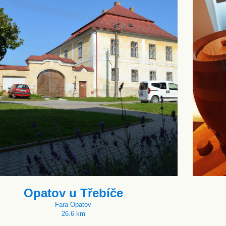
Opatov u Třebíče
Fara Opatov
26.6 km