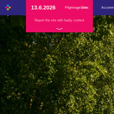
13.6.2026
Pilgrimage sites
Date
Accomm
Report the site with faulty content