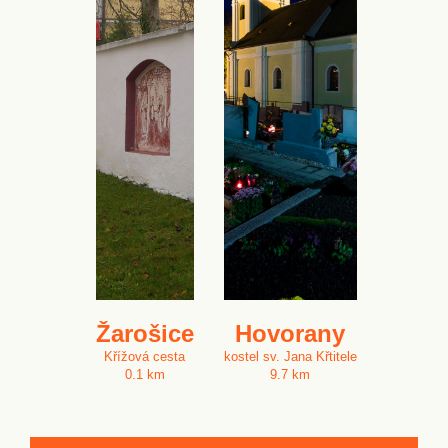
Žarošice
Hovorany
Křížová cesta
kostel sv. Jana Křtitele
0.1 km
9.7 km