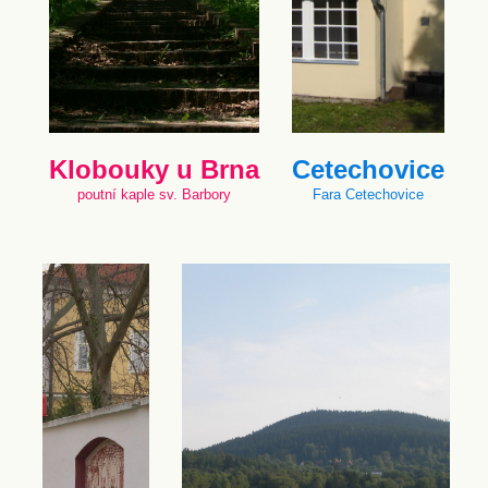
Klobouky u Brna
Cetechovice
poutní kaple sv. Barbory
Fara Cetechovice