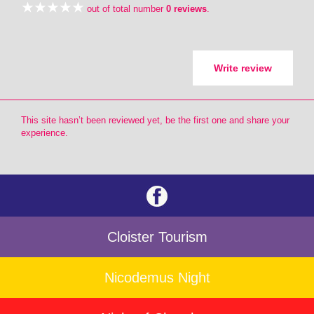
out of total number
0 reviews
.
Write review
This site hasn’t been reviewed yet, be the first one and share your
experience.
Cloister Tourism
Nicodemus Night