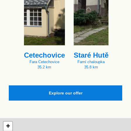
Cetechovice
Staré Hutě
Fara Cetechovice
Farní chaloupka
35.2 km
35.8 km
Explore our offer
+