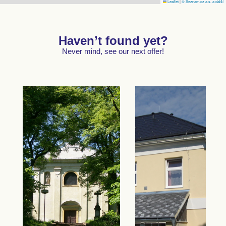
Leaflet
|
© Seznam.cz a.s. a další
Haven’t found yet?
Never mind, see our next offer!