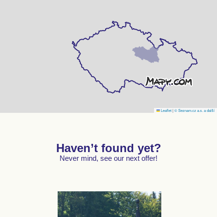
Leaflet
|
© Seznam.cz a.s. a další
Haven’t found yet?
Never mind, see our next offer!