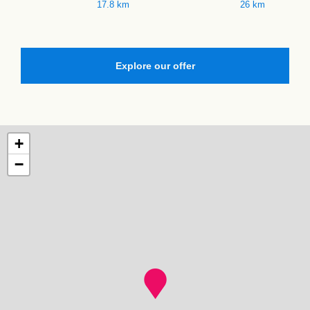
17.8 km
26 km
Explore our offer
+
−