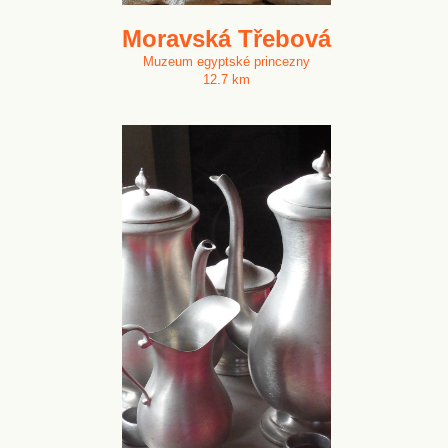
Moravská Třebová
Muzeum egyptské princezny
12.7 km