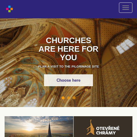
Shift
naviga
CHURCHES
ARE HERE FOR
YOU
PLAN A VISIT TO THE PILGRIMAGE SITE
Choose here