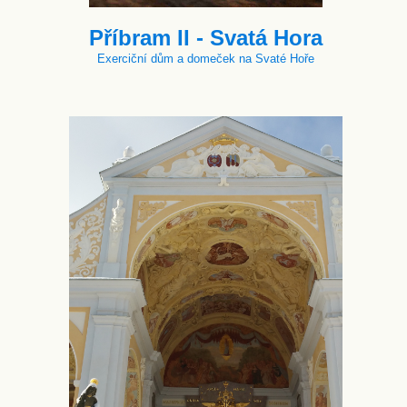
Příbram II - Svatá Hora
Exerciční dům a domeček na Svaté Hoře