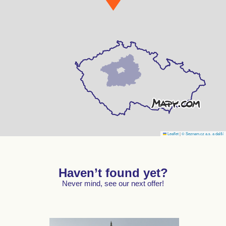
Leaflet
|
© Seznam.cz a.s. a další
Haven’t found yet?
Never mind, see our next offer!