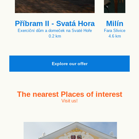
Příbram II - Svatá Hora
Milín
Exerciční dům a domeček na Svaté Hoře
Fara Slivice
0.2 km
4.6 km
Explore our offer
The nearest
Places of interest
Visit us!