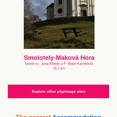
Smolotely-Maková Hora
kostel sv. Jana Křtitele a P. Marie Karmelské
16.1 km
Explore other pilgrimage sites