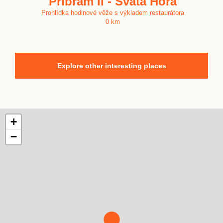
Příbram II - Svatá Hora
Prohlídka hodinové věže s výkladem restaurátora
0 km
Explore other interesting places
+
−