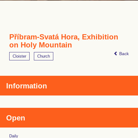
Příbram-Svatá Hora, Exhibition
on Holy Mountain
Back
Cloister
Church
Information
Open
Daily