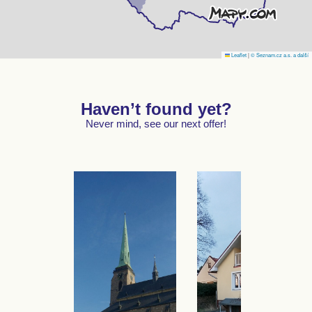
Leaflet
|
© Seznam.cz a.s. a další
Haven’t found yet?
Never mind, see our next offer!