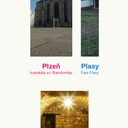
Plzeň
Plasy
katedrála sv. Bartoloměje
Fara Plasy