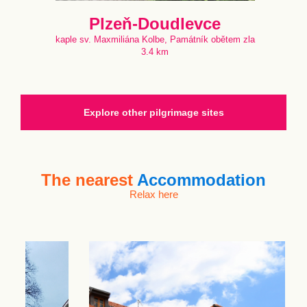
Plzeň-Doudlevce
kaple sv. Maxmiliána Kolbe, Památník obětem zla
3.4 km
Explore other pilgrimage sites
The nearest
Accommodation
Relax here