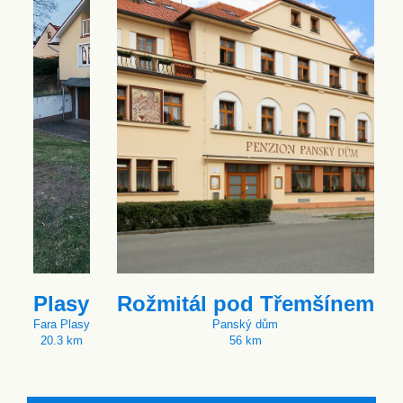
Plasy
Rožmitál pod Třemšínem
Fara Plasy
Panský dům
20.3 km
56 km