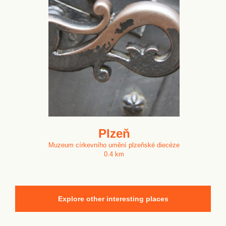
Plzeň
Muzeum církevního umění plzeňské diecéze
0.4 km
Explore other interesting places