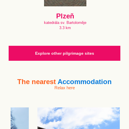
Plzeň
katedrála sv. Bartoloměje
3.3 km
Explore other pilgrimage sites
The nearest
Accommodation
Relax here