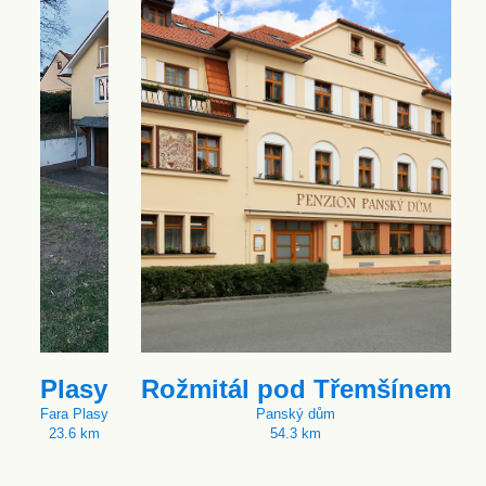
Plasy
Rožmitál pod Třemšínem
Fara Plasy
Panský dům
23.6 km
54.3 km