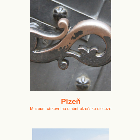
Plzeň
Muzeum církevního umění plzeňské diecéze