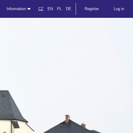
Information
CZ
EN
PL
DE
Register
Log in