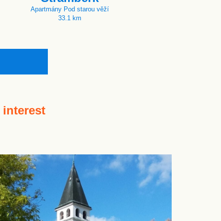
Apartmány Pod starou věží
33.1 km
 interest