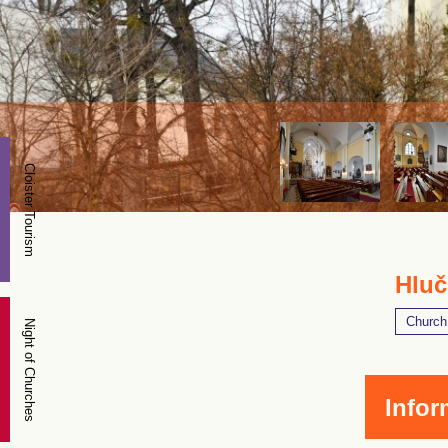
Cloister Tourism
Hluč
Church
Night of Churches
Infor