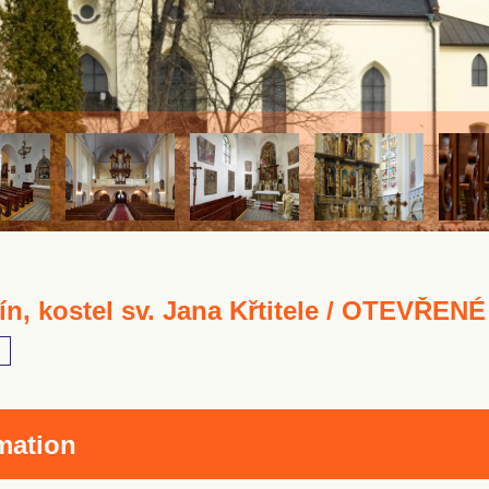
ín, kostel sv. Jana Křtitele / OTEVŘE
mation