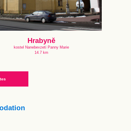
Hrabyně
kostel Nanebevzetí Panny Marie
14.7 km
tes
dation