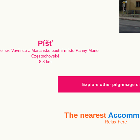
Píšť
tel sv. Vavřince a Mariánské poutní místo Panny Marie
Częstochovské
8.8 km
Explore other pilgrimage si
The nearest
Accommo
Relax here