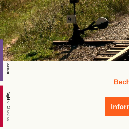
Cloister Tourism
Bech
Night of Churches
Infor