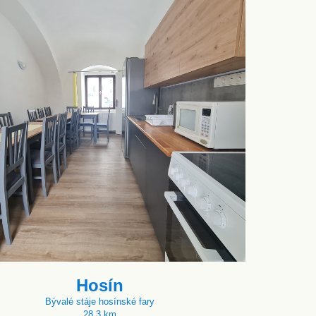
Hosín
Bývalé stáje hosínské fary
28.3 km