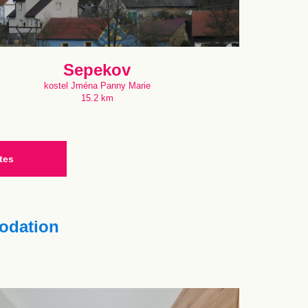
Sepekov
kostel Jména Panny Marie
15.2 km
tes
dation