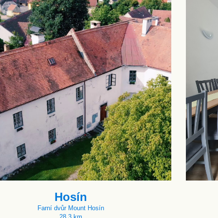
Hosín
Farní dvůr Mount Hosín
28.3 km