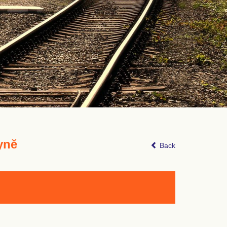
yně
Back