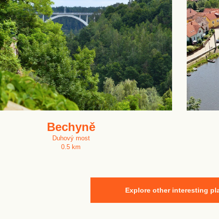
Bechyně
Duhový most
0.5 km
Explore other interesting pl