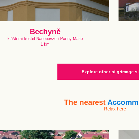
Bechyně
klášterní kostel Nanebevzetí Panny Marie
1 km
Explore other pilgrimage si
The nearest
Accommo
Relax here