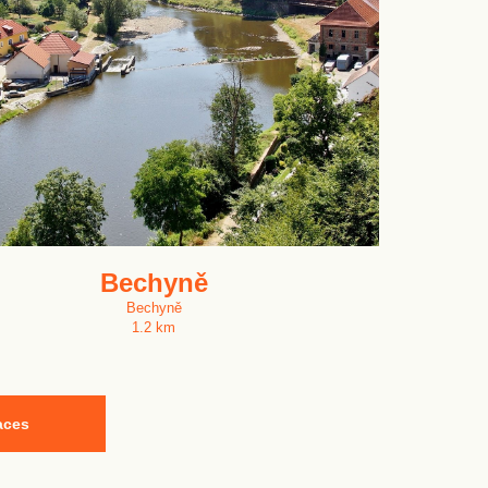
Bechyně
Bechyně
1.2 km
aces