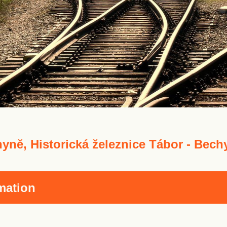
yně, Historická železnice Tábor - Bech
mation