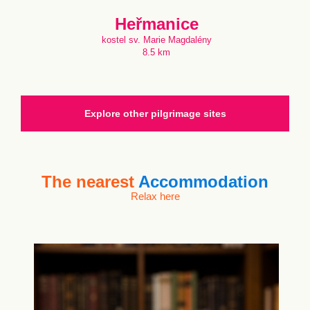
Heřmanice
kostel sv. Marie Magdalény
8.5 km
Explore other pilgrimage sites
The nearest
Accommodation
Relax here