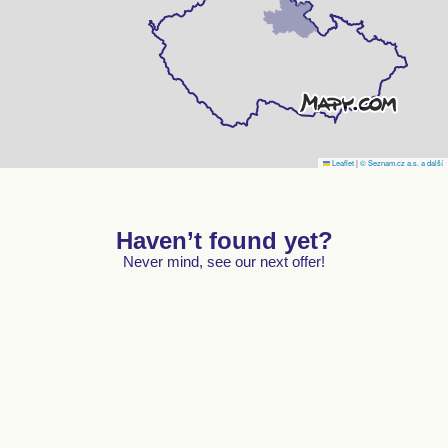
Leaflet
|
© Seznam.cz a.s. a další
Haven’t found yet?
Never mind, see our next offer!