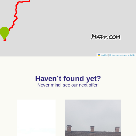
Leaflet
|
© Seznam.cz a.s. a další
Haven’t found yet?
Never mind, see our next offer!