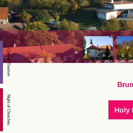
Cloister Tourism
Brum
Night of Churches
Holy