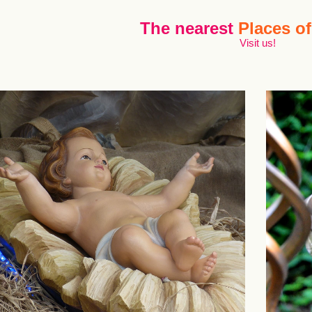
The nearest
Places of
Visit us!