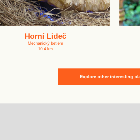
Horní Lideč
Mechanický betlém
10.4 km
Explore other interesting pl