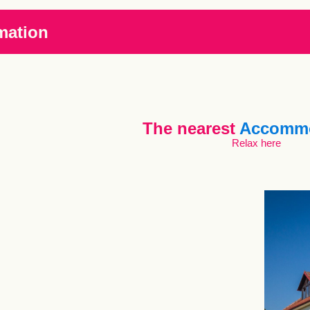
mation
The nearest
Accommo
Relax here