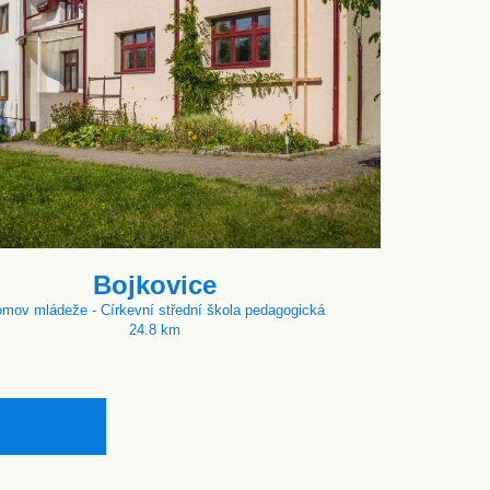
Bojkovice
mov mládeže - Církevní střední škola pedagogická
24.8 km