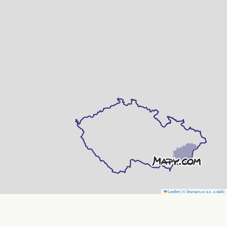
Leaflet
|
© Seznam.cz a.s. a další