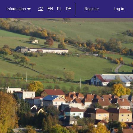
Information
CZ
EN
PL
DE
Register
Log in