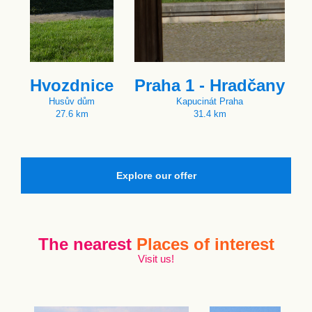
Hvozdnice
Praha 1 - Hradčany
Husův dům
Kapucinát Praha
27.6 km
31.4 km
Explore our offer
The nearest
Places of interest
Visit us!