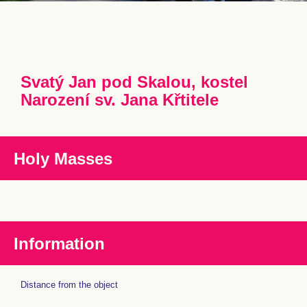
Svatý Jan pod Skalou, kostel
Narození sv. Jana Křtitele
Holy Masses
Information
Distance from the object