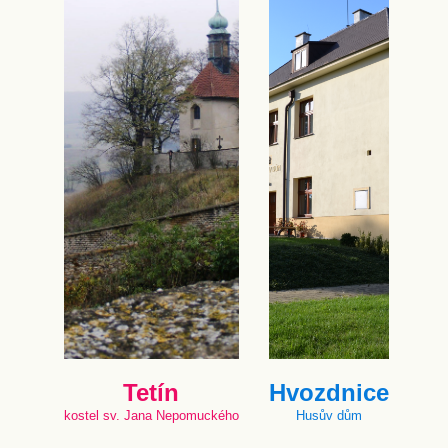
Tetín
Hvozdnice
kostel sv. Jana Nepomuckého
Husův dům