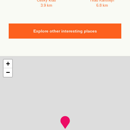
Český kras
Hrad Karlštejn
3.9 km
6.8 km
Explore other interesting places
+
−