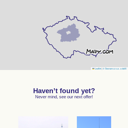
Leaflet
|
© Seznam.cz a.s. a další
Haven’t found yet?
Never mind, see our next offer!