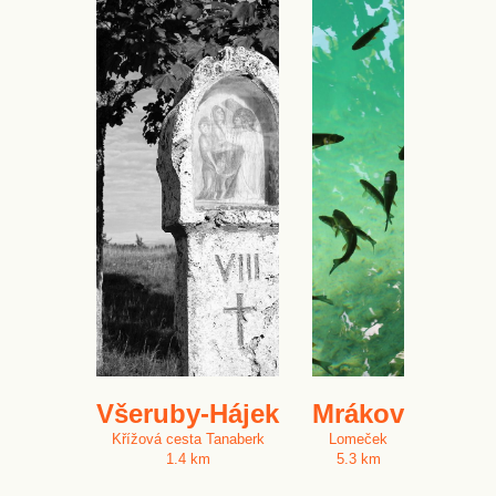
Všeruby-Hájek
Mrákov
Křížová cesta Tanaberk
Lomeček
1.4 km
5.3 km