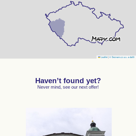
Leaflet
|
© Seznam.cz a.s. a další
Haven’t found yet?
Never mind, see our next offer!