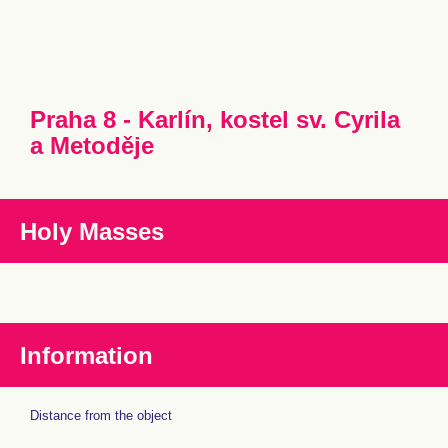
Praha 8 - Karlín, kostel sv. Cyrila
a Metoděje
Holy Masses
Information
Distance from the object