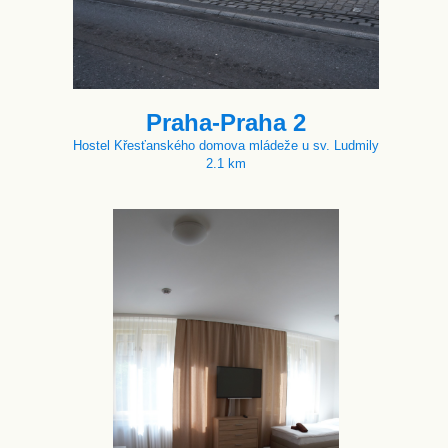
Praha-Praha 2
Hostel Křesťanského domova mládeže u sv. Ludmily
2.1 km