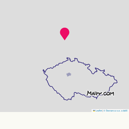
Leaflet
|
© Seznam.cz a.s. a další