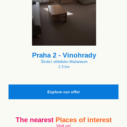
Praha 2 - Vinohrady
Školicí středisko Marianeum
2.3 km
Explore our offer
The nearest
Places of interest
Visit us!