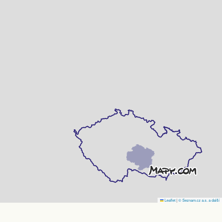
Leaflet
|
© Seznam.cz a.s. a další