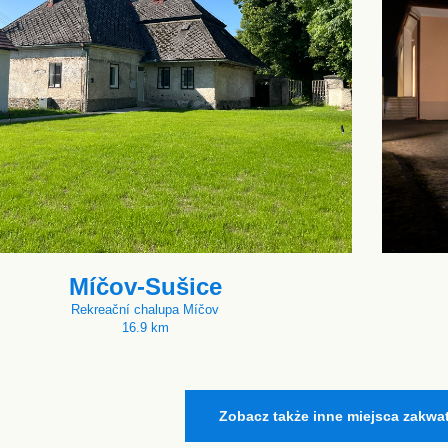
Míčov-Sušice
Rekreační chalupa Míčov
16.9 km
Zobacz także inne miejsca zakwa