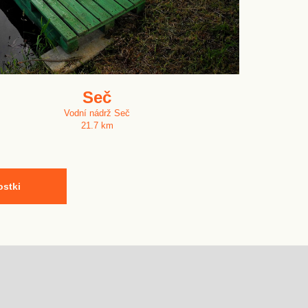
Seč
Vodní nádrž Seč
21.7 km
ostki