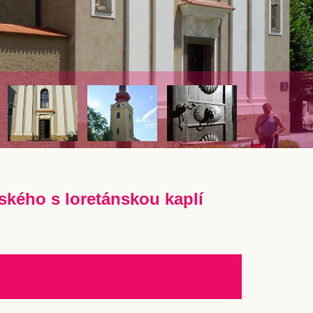
nského s loretánskou kaplí