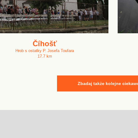
Číhošť
Hrob s ostatky P. Josefa Toufara
17.7 km
Zbadaj także kolejne ciekaw