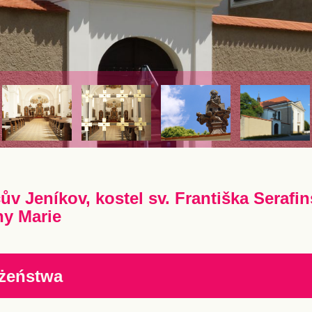
ův Jeníkov, kostel sv. Františka Serafi
y Marie
żeństwa