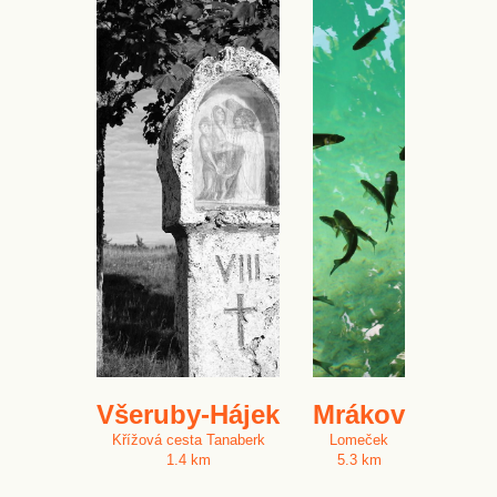
Všeruby-Hájek
Mrákov
Křížová cesta Tanaberk
Lomeček
1.4 km
5.3 km