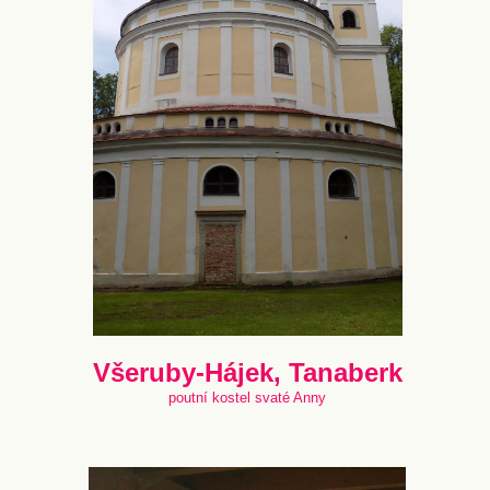
Všeruby-Hájek, Tanaberk
poutní kostel svaté Anny