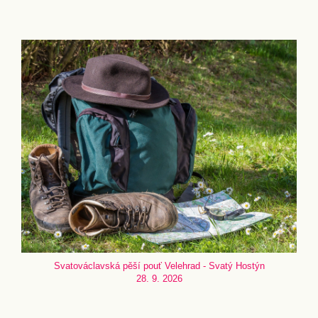
Svatováclavská pěší pouť Velehrad - Svatý Hostýn
28. 9. 2026