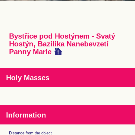
Bystřice pod Hostýnem - Svatý
Hostýn, Bazilika Nanebevzetí
Panny Marie
Holy Masses
Information
Distance from the object