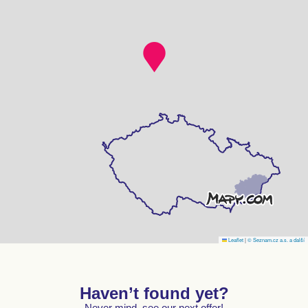
Leaflet
|
© Seznam.cz a.s. a další
Haven’t found yet?
Never mind, see our next offer!