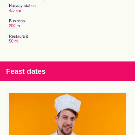
Railway station
4,5 km
Bus stop
200 m
Restaurant
50 m
Feast dates