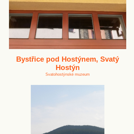
Bystřice pod Hostýnem, Svatý
Hostýn
Svatohostýnské muzeum