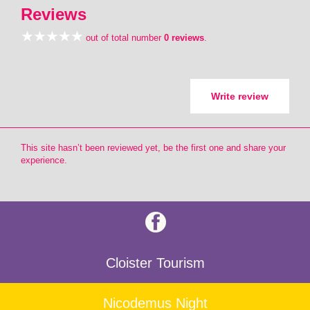
Reviews
out of total number
0 reviews
.
Write review
This site hasn’t been reviewed yet, be the first one and share your
experience.
Cloister Tourism
Nicodemus Night