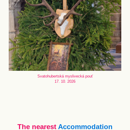
Svatohubertská myslivecká pouť
17. 10. 2026
The nearest
Accommodation