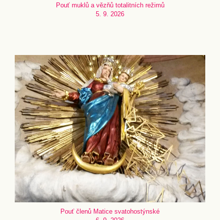
Pouť muklů a vězňů totalitních režimů
5. 9. 2026
Pouť členů Matice svatohostýnské