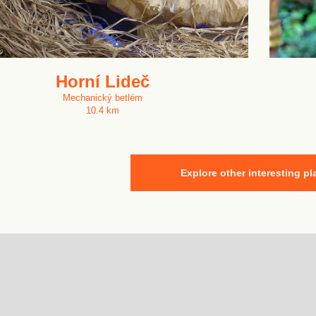
Horní Lideč
Mechanický betlém
10.4 km
Explore other interesting pl