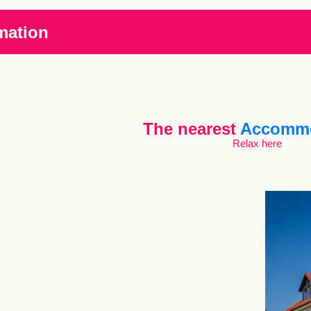
mation
The nearest
Accommo
Relax here