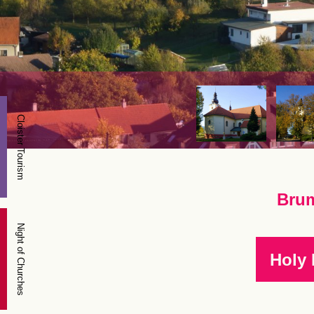
Cloister Tourism
Brum
Night of Churches
Holy