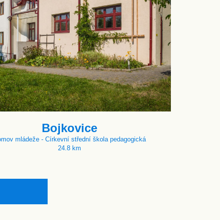
Bojkovice
mov mládeže - Církevní střední škola pedagogická
24.8 km