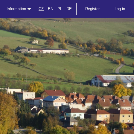
Information
CZ
EN
PL
DE
Register
Log in