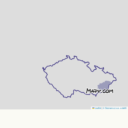
Leaflet
|
© Seznam.cz a.s. a další