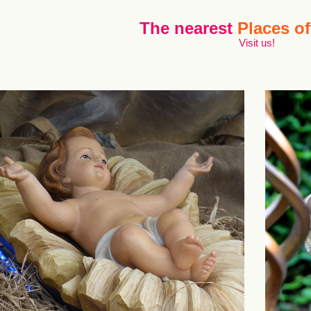
The nearest
Places of
Visit us!